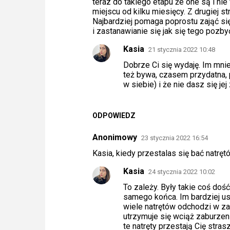
teraz do takiego etapu że one są i nie
e
miejscu od kilku miesięcy. Z drugiej st
Najbardziej pomaga poprostu zająć si
i zastanawianie się jak się tego pozbyć
Kasia
21 stycznia 2022 10:48
Dobrze Ci się wydaję. Im mnie
też bywa, czasem przydatna, 
w siebie) i że nie dasz się je
ODPOWIEDZ
Anonimowy
23 stycznia 2022 16:54
Kasia, kiedy przestalas się bać natrę
Kasia
24 stycznia 2022 10:02
To zależy. Były takie coś dość
samego końca. Im bardziej us
wiele natrętów odchodzi w zap
utrzymuje się wciąż zaburzeni
te natręty przestają Cię str