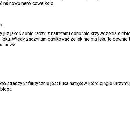
ać na nowo nerwicowe koło.
20
dy juz jakoś sobie radzę z natretami odnośnie krzywdzenia siebie
 leku. Wtedy zaczynam panikować ze jak nie ma leku to pewnie 
 od nowa
one straszyć? faktycznie jest kilka natrętów które ciągle utrzymu
 bloga