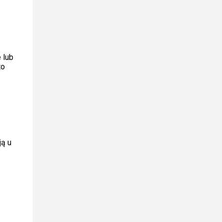
 lub
to
ją u