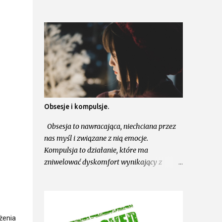
Obsesje i kompulsje.
Obsesja to nawracająca, niechciana przez
nas myśl i związane z nią emocje.
Kompulsja to działanie, które ma
zniwelować dyskomfort wynikający z
niechcianych myśli i emocji. Działanie to
może mieć charakter fizyczny np. mycie rąk,
odkażanie przedmiotów lub mentalny np.
analizowanie sytuacji, w celu upewniania
żenia
się. Kompulsje dają pozorną