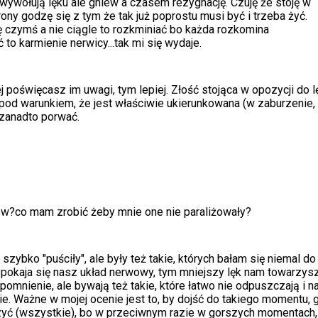
 wywołują lęku ale gniew a czasem rezygnację. Czuję że stoję w
rony godzę się z tym że tak już poprostu musi być i trzeba żyć.
ę czymś a nie ciągle to rozkminiać bo każda rozkomina
 to karmienie nerwicy...tak mi się wydaje.
j poświęcasz im uwagi, tym lepiej. Złość stojąca w opozycji do l
pod warunkiem, że jest właściwie ukierunkowana (w zaburzenie, 
j zanadto porwać.
tów?co mam zrobić żeby mnie one nie paraliżowały?
 szybko "puściły", ale były też takie, których bałam się niemal do
pokaja się nasz układ nerwowy, tym mniejszy lęk nam towarzysz
omnienie, ale bywają też takie, które łatwo nie odpuszczają i na
e. Ważne w mojej ocenie jest to, by dojść do takiego momentu, 
aszyć (wszystkie), bo w przeciwnym razie w gorszych momentach,