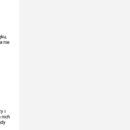
ęku,
a nie
y i
 nich
gdy