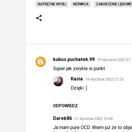
NATRĘTNE MYŚLI
NERWICA
ZABURZENIE LĘKOWE
kubus.puchatek.99
19 stycznia 2022 21:
K
Super jak zwykle w punkt
o
Kasia
m
19 stycznia 2022 21:23
e
Dzięki :)
n
t
ODPOWIEDZ
a
Darek86
21 stycznia 2022 10:44
r
Ja mam pure OCD. Wiem już że to objaw
z