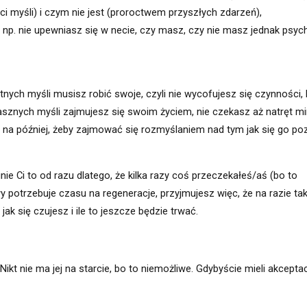
i myśli) i czym nie jest (proroctwem przyszłych zdarzeń),
a np. nie upewniasz się w necie, czy masz, czy nie masz jednak psyc
tnych myśli musisz robić swoje, czyli nie wycofujesz się czynności, 
sznych myśli zajmujesz się swoim życiem, nie czekasz aż natręt min
 na później, żeby zajmować się rozmyślaniem nad tym jak się go po
 minie Ci to od razu dlatego, że kilka razy coś przeczekałeś/aś (bo to
 potrzebuje czasu na regeneracje, przyjmujesz więc, że na razie ta
jak się czujesz i ile to jeszcze będzie trwać.
Nikt nie ma jej na starcie, bo to niemożliwe. Gdybyście mieli akcepta