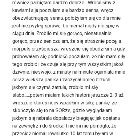
również pamiętam bardzo dobrze. Wróciliśmy z
kawiarni a ja poczułam się bardzo senna, wręcz
obezwładniającą senna, położyłam się co dla mnie
jest niezwykłą sprawą, bo niemal nigdy nie śpię w
ciągu dnia. Zrobiło mi się gorąco, nienaturalnie
gorąco, przez sen czułam, że się strasznie pocę, a
mój puls przyśpiesza, wreszcie się obudziłam a gdy
próbowałam się podnieść poczułam, że nie mam siły
tego zrobić i że czuje się przy tym wszystkim jakoś
dziwnie, nieswojo, z minuty na minute ogarniała mnie
coraz większa panika i zaczynał boleć brzuch
jakbym się czymś zatruła, zrobiło mi się
słabo......potem miałam takich historii jeszcze 2-3 aż
wreszcie któreś nocy wpadłam w taką panikę, że
skończyło się to na SORze, gdzie wyglądałam
jakbym się nabrała dopalaczy biegając jak opętana
na zewnętrz i do środka. I nic mi nie pomogło, że
przecież niemal równiutko 10 lat temu byłam w