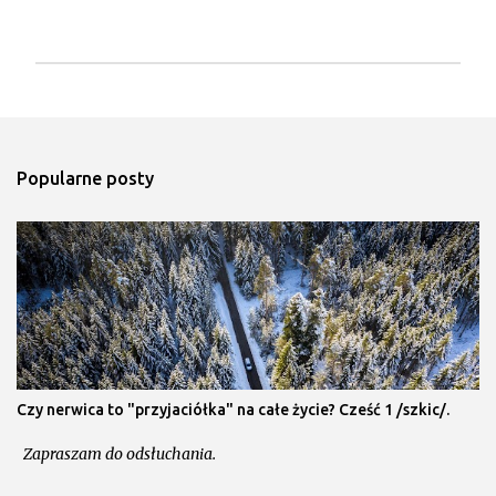
P
r
z
e
Popularne posty
ś
l
i
j
k
o
m
e
n
t
a
Czy nerwica to "przyjaciółka" na całe życie? Cześć 1 /szkic/.
r
z
Zapraszam do odsłuchania.