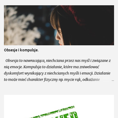
Obsesje i kompulsje.
Obsesja to nawracająca, niechciana przez nas myśl i związane z
nią emocje. Kompulsja to działanie, które ma zniwelować
dyskomfort wynikający z niechcianych myśli i emocji. Działanie
to może mieć charakter fizyczny np. mycie rąk, odkażanie
przedmiotów lub mentalny np. analizowanie sytuacji, w celu
upewniania się. Kompulsje dają pozorną ulgę/rozwiązanie, w
rzeczywistości jednak prowadzą nie tylko do wzmacniania
wartości niechcianych myśli, ale i wzmacnia kompulsywnego
sposobu reagowania. Przy OCD naszym celem nie jest to by,
wyjaśniać, układać, upewnić się, ale to by, pozostawić, pozwolić