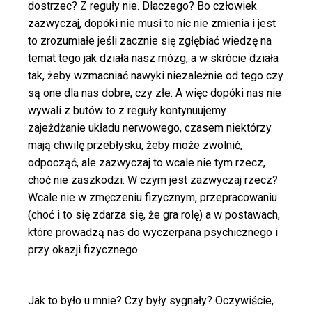
dostrzec? Z reguły nie. Dlaczego? Bo człowiek
zazwyczaj, dopóki nie musi to nic nie zmienia i jest
to zrozumiałe jeśli zacznie się zgłębiać wiedzę na
temat tego jak działa nasz mózg, a w skrócie działa
tak, żeby wzmacniać nawyki niezależnie od tego czy
są one dla nas dobre, czy złe. A więc dopóki nas nie
wywali z butów to z reguły kontynuujemy
zajeżdżanie układu nerwowego, czasem niektórzy
mają chwilę przebłysku, żeby może zwolnić,
odpocząć, ale zazwyczaj to wcale nie tym rzecz,
choć nie zaszkodzi. W czym jest zazwyczaj rzecz?
Wcale nie w zmęczeniu fizycznym, przepracowaniu
(choć i to się zdarza się, że gra rolę) a w postawach,
które prowadzą nas do wyczerpana psychicznego i
przy okazji fizycznego.
Jak to było u mnie? Czy były sygnały? Oczywiście,