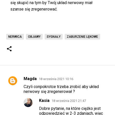
się skupić na tym by Twój układ nerwowy miał
szanse się zregenerować.
NERWICA
OBJAWY
SYGNAŁY
ZABURZENIE LĘKOWE
Magda
18 września 2021 10:16
K
Czyli conpokrotce trzeba zrobić aby układ
o
nerwowy się zregenerował ?
m
Kasia
18 września 2021 21:47
e
Dobre pytanie, na które ciężko jest
n
odpowiedzieć w 2-3 zdaniach, więc