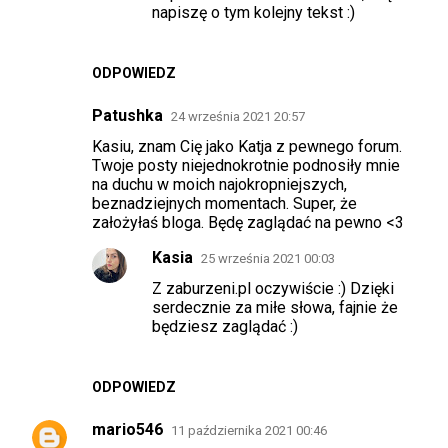
t
napiszę o tym kolejny tekst :)
a
r
ODPOWIEDZ
z
Patushka
24 września 2021 20:57
e
Kasiu, znam Cię jako Katja z pewnego forum.
Twoje posty niejednokrotnie podnosiły mnie
na duchu w moich najokropniejszych,
beznadziejnych momentach. Super, że
założyłaś bloga. Będę zaglądać na pewno <3
Kasia
25 września 2021 00:03
Z zaburzeni.pl oczywiście :) Dzięki
serdecznie za miłe słowa, fajnie że
będziesz zaglądać :)
ODPOWIEDZ
mario546
11 października 2021 00:46